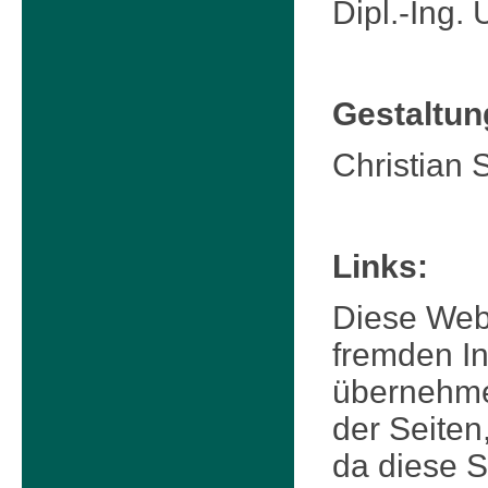
Dipl.-Ing. 
Gestaltu
Christian 
Links:
Diese Webs
fremden Int
übernehmen
der Seiten
da diese S