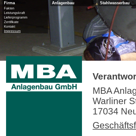
Firma
Anlagenbau
Stahlwasserbau
Fakten
Leistungskraft
Lieferprogramm
Zertifikate
Kontakt
Impressum
Verantwort
MBA Anla
Warliner S
17034 Ne
Geschäftsf