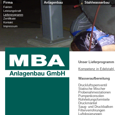
Firma
Anlagenbau
Stahlwasserbau
Fakten
Leistungskraft
Lieferprogramm
Zertifikate
Kontakt
Impressum
Unser Lieferprogramm
Kompetenz in Edelstahl
Wasseraufbereitung
Druckluftsperrventil
Statische Mischer
Probenahmestationen
Pumpenkonsolen
Rohrleitungsformteile
Druckmäntel
Saug- und Druckbalken
Filterverrohrungen
Luftdosierungen