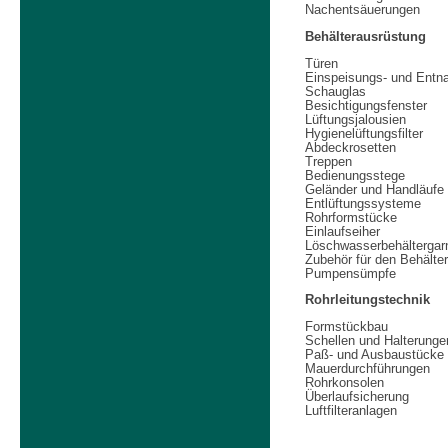
Nachentsäuerungen
Behälterausrüstung
Türen
Einspeisungs- und Entn
Schauglas
Besichtigungsfenster
Lüftungsjalousien
Hygienelüftungsfilter
Abdeckrosetten
Treppen
Bedienungsstege
Geländer und Handläufe
Entlüftungssysteme
Rohrformstücke
Einlaufseiher
Löschwasserbehältergarn
Zubehör für den Behälte
Pumpensümpfe
Rohrleitungstechnik
Formstückbau
Schellen und Halterunge
Paß- und Ausbaustücke
Mauerdurchführungen
Rohrkonsolen
Überlaufsicherung
Luftfilteranlagen