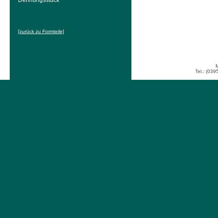
Dehnungsstück
[zurück zu Formteile]
Tel.: (039